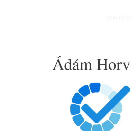
Skip
to
DEPARTM
content
Ádám Horv