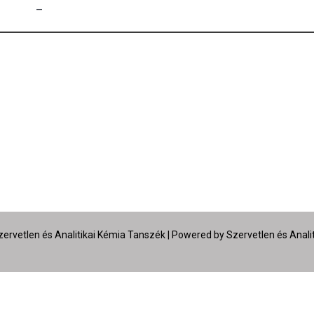
–
ervetlen és Analitikai Kémia Tanszék | Powered by Szervetlen és Anali