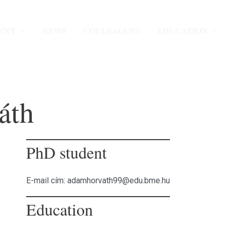
ENT
NEWS
COLLEAGUES
EDUCATION
áth
PhD student
E-mail cím: adamhorvath99@edu.bme.hu
Education