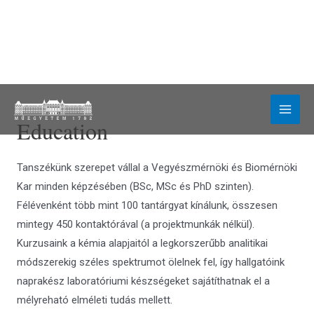
Education
Tanszékünk szerepet vállal a Vegyészmérnöki és Biomérnöki
Kar minden képzésében (BSc, MSc és PhD szinten).
Félévenként több mint 100 tantárgyat kínálunk, összesen
mintegy 450 kontaktórával (a projektmunkák nélkül).
Kurzusaink a kémia alapjaitól a legkorszerűbb analitikai
módszerekig széles spektrumot ölelnek fel, így hallgatóink
naprakész laboratóriumi készségeket sajátíthatnak el a
mélyreható elméleti tudás mellett.