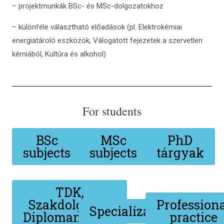
– projektmunkák BSc- és MSc-dolgozatokhoz
– különféle választható előadások (pl. Elektrokémiai
energiatároló eszközök, Válogatott fejezetek a szervetlen
kémiából, Kultúra és alkohol)
For students
BSc
MSc
PhD
subjects
subjects
tárgyak
TDK,
Szakdolgozat,
Profession
Specializációról
Diplomamunka
practice