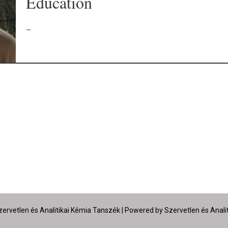
Education
–
ervetlen és Analitikai Kémia Tanszék | Powered by Szervetlen és Anali