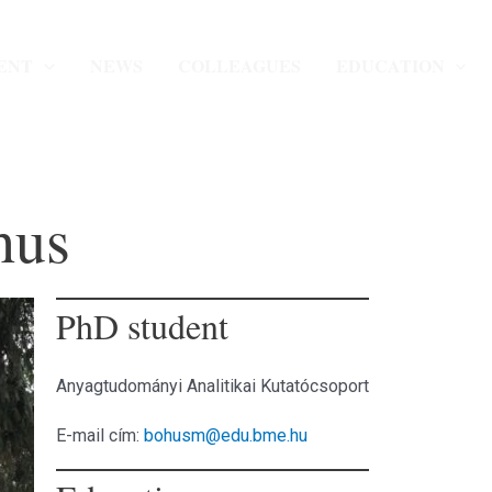
ENT
NEWS
COLLEAGUES
EDUCATION
hus
PhD student
Anyagtudományi Analitikai Kutatócsoport
E-mail cím:
bohusm@edu.bme.hu