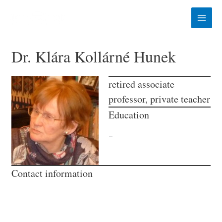
Skip
to
Main
content
Menu
Dr. Klára Kollárné Hunek
retired associate
professor, private teacher
Education
–
Contact information